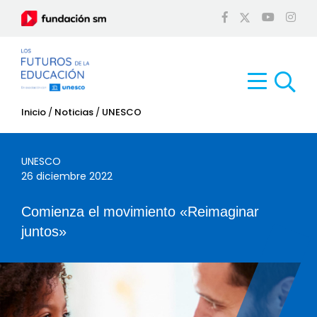
Inicio
/
Noticias
/
UNESCO
UNESCO
26 diciembre 2022
Comienza el movimiento «Reimaginar
juntos»